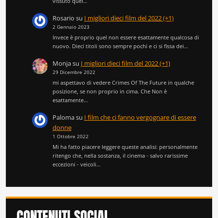
vissuto quel…
Rosario
su
I migliori dieci film del 2022 (+1)
2 Gennaio 2023
Invece è proprio quel non essere esattamente qualcosa di
nuovo. Dieci titoli sono sempre pochi e ci si fissa dei…
Monja
su
I migliori dieci film del 2022 (+1)
29 Dicembre 2022
mi aspettavo di vedere Crimes Of The Future in qualche
posizione, se non proprio in cima. Che Non è
esattamente…
Paloma
su
I film che ci fanno vergognare di essere
donne
1 Ottobre 2022
Mi ha fatto piacere leggere queste analisi: personalmente
ritengo che, nella sostanza, il cinema - salvo rarissime
eccezioni - veicoli…
CONTENUTI SOCIAL