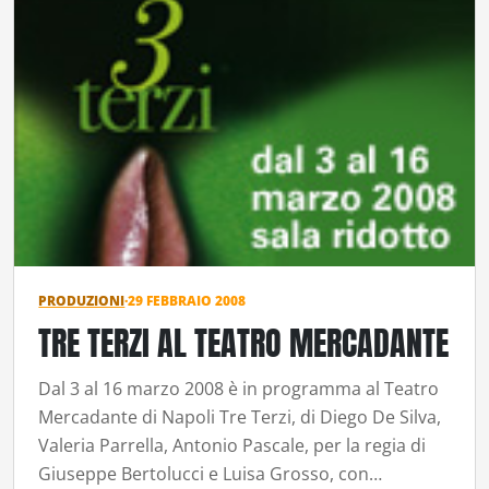
PRODUZIONI
·
29 FEBBRAIO 2008
TRE TERZI AL TEATRO MERCADANTE
Dal 3 al 16 marzo 2008 è in programma al Teatro
Mercadante di Napoli Tre Terzi, di Diego De Silva,
Valeria Parrella, Antonio Pascale, per la regia di
Giuseppe Bertolucci e Luisa Grosso, con…