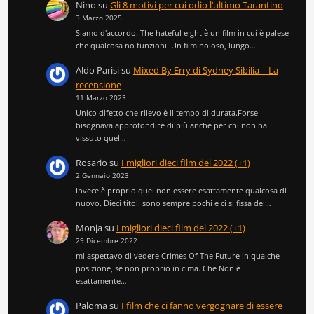
Nino
su
Gli 8 motivi per cui odio l’ultimo Tarantino
3 Marzo 2025
Siamo d'accordo. The hateful eight è un film in cui è palese
che qualcosa no funzioni. Un film noioso, lungo…
Aldo Parisi
su
Mixed By Erry di Sydney Sibilia – La
recensione
11 Marzo 2023
Unico difetto che rilevo è il tempo di durata.Forse
bisognava approfondire di più anche per chi non ha
vissuto quel…
Rosario
su
I migliori dieci film del 2022 (+1)
2 Gennaio 2023
Invece è proprio quel non essere esattamente qualcosa di
nuovo. Dieci titoli sono sempre pochi e ci si fissa dei…
Monja
su
I migliori dieci film del 2022 (+1)
29 Dicembre 2022
mi aspettavo di vedere Crimes Of The Future in qualche
posizione, se non proprio in cima. Che Non è
esattamente…
Paloma
su
I film che ci fanno vergognare di essere