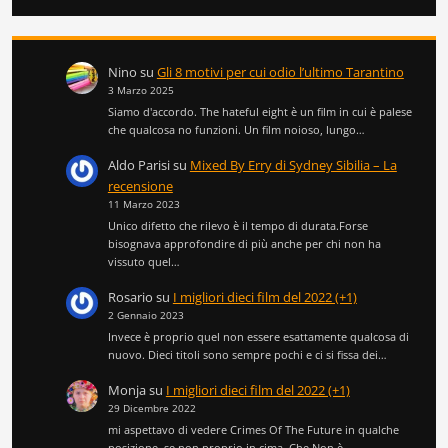
Nino
su
Gli 8 motivi per cui odio l’ultimo Tarantino
3 Marzo 2025
Siamo d'accordo. The hateful eight è un film in cui è palese
che qualcosa no funzioni. Un film noioso, lungo…
Aldo Parisi
su
Mixed By Erry di Sydney Sibilia – La
recensione
11 Marzo 2023
Unico difetto che rilevo è il tempo di durata.Forse
bisognava approfondire di più anche per chi non ha
vissuto quel…
Rosario
su
I migliori dieci film del 2022 (+1)
2 Gennaio 2023
Invece è proprio quel non essere esattamente qualcosa di
nuovo. Dieci titoli sono sempre pochi e ci si fissa dei…
Monja
su
I migliori dieci film del 2022 (+1)
29 Dicembre 2022
mi aspettavo di vedere Crimes Of The Future in qualche
posizione, se non proprio in cima. Che Non è