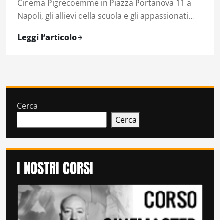
Cinema Pigrecoemme in Piazza Portanova 11 a
Napoli, gli allievi della scuola e gli appassionati…
Leggi l’articolo
Cerca
Cerca
I NOSTRI CORSI