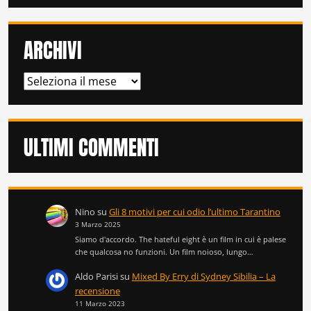
ARCHIVI
ARCHIVI
ULTIMI COMMENTI
Nino
su
Gli 8 motivi per cui odio l’ultimo Tarantino
3 Marzo 2025
Siamo d'accordo. The hateful eight è un film in cui è palese
che qualcosa no funzioni. Un film noioso, lungo…
Aldo Parisi
su
Mixed By Erry di Sydney Sibilia – La
recensione
11 Marzo 2023