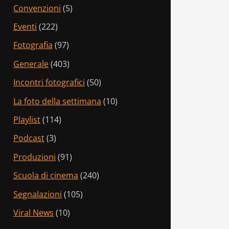
Convenzioni
(5)
Eventi
(222)
Fotografia
(97)
Generale
(403)
Incontri fotografici
(50)
La foto della settimana
(10)
Playlist
(114)
Podcast
(3)
Produzioni
(91)
Scuola di cinema
(240)
Segnalazioni
(105)
Viral News
(10)