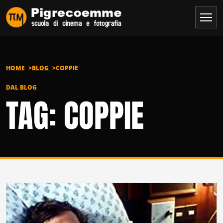
Vai al contenuto
HOME
BLOG
COPPIE
DAL BLOG
TAG: COPPIE