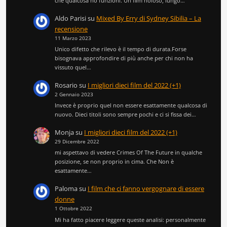
che qualcosa no funzioni. Un film noioso, lungo…
Aldo Parisi
su
Mixed By Erry di Sydney Sibilia – La
recensione
11 Marzo 2023
Unico difetto che rilevo è il tempo di durata.Forse
bisognava approfondire di più anche per chi non ha
vissuto quel…
Rosario
su
I migliori dieci film del 2022 (+1)
2 Gennaio 2023
Invece è proprio quel non essere esattamente qualcosa di
nuovo. Dieci titoli sono sempre pochi e ci si fissa dei…
Monja
su
I migliori dieci film del 2022 (+1)
29 Dicembre 2022
mi aspettavo di vedere Crimes Of The Future in qualche
posizione, se non proprio in cima. Che Non è
esattamente…
Paloma
su
I film che ci fanno vergognare di essere
donne
1 Ottobre 2022
Mi ha fatto piacere leggere queste analisi: personalmente