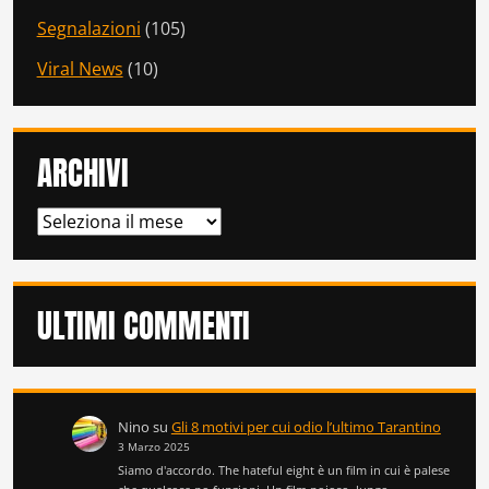
Segnalazioni
(105)
Viral News
(10)
ARCHIVI
ARCHIVI
ULTIMI COMMENTI
Nino
su
Gli 8 motivi per cui odio l’ultimo Tarantino
3 Marzo 2025
Siamo d'accordo. The hateful eight è un film in cui è palese