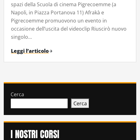
spazi della Scuola di cinema Pigrecoemme (a
Napoli, in Piazza Portanova 11) Afrakà e
Pigrecoemme promuovono un evento in
occasione dell’uscita del videoclip Riuscirò nuovo
singolo…
Leggi l’articolo
Cerca
Cerca
I NOSTRI CORSI