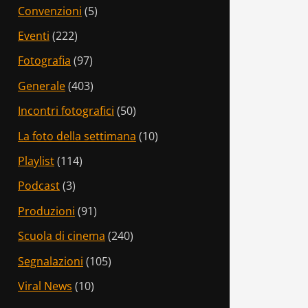
Convenzioni
(5)
Eventi
(222)
Fotografia
(97)
Generale
(403)
Incontri fotografici
(50)
La foto della settimana
(10)
Playlist
(114)
Podcast
(3)
Produzioni
(91)
Scuola di cinema
(240)
Segnalazioni
(105)
Viral News
(10)