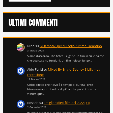
ULTIMI COMMENTI
Nino
su
Gli 8 motivi per cui odio l’ultimo Tarantino
3 Marzo 2025
Siamo d'accordo. The hateful eight è un film in cui è palese
che qualcosa no funzioni. Un film noioso, lungo…
Aldo Parisi
su
Mixed By Erry di Sydney Sibilia – La
recensione
11 Marzo 2023
Unico difetto che rilevo è il tempo di durata.Forse
bisognava approfondire di più anche per chi non ha
vissuto quel…
Rosario
su
I migliori dieci film del 2022 (+1)
2 Gennaio 2023
Invece è proprio quel non essere esattamente qualcosa di