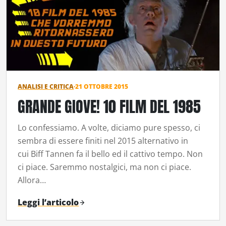
ANALISI E CRITICA
·
21 OTTOBRE 2015
GRANDE GIOVE! 10 FILM DEL 1985
Lo confessiamo. A volte, diciamo pure spesso, ci
sembra di essere finiti nel 2015 alternativo in
cui Biff Tannen fa il bello ed il cattivo tempo. Non
ci piace. Saremmo nostalgici, ma non ci piace.
Allora…
Leggi l’articolo