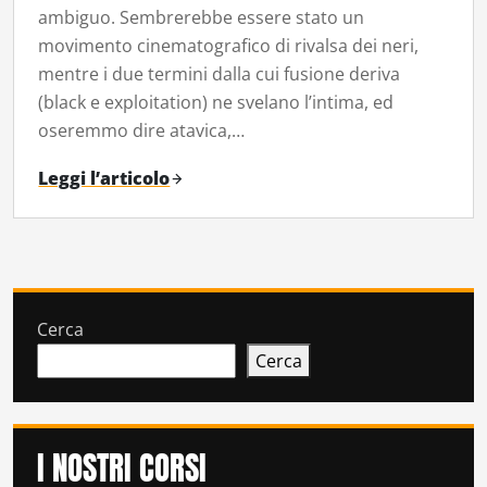
ambiguo. Sembrerebbe essere stato un
movimento cinematografico di rivalsa dei neri,
mentre i due termini dalla cui fusione deriva
(black e exploitation) ne svelano l’intima, ed
oseremmo dire atavica,…
Leggi l’articolo
Cerca
Cerca
I NOSTRI CORSI