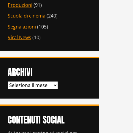
Produzioni
(91)
Scuola di cinema
(240)
Segnalazioni
(105)
Viral News
(10)
ARCHIVI
ARCHIVI
CONTENUTI SOCIAL
Autorizza i contenuti social per