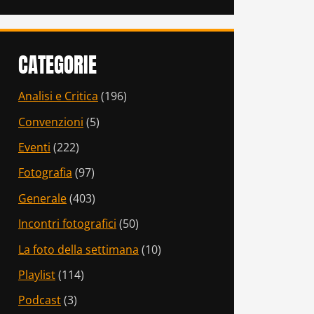
CATEGORIE
Analisi e Critica
(196)
Convenzioni
(5)
Eventi
(222)
Fotografia
(97)
Generale
(403)
Incontri fotografici
(50)
La foto della settimana
(10)
Playlist
(114)
Podcast
(3)