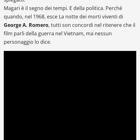
Magari è il segno dei tempi. E della politica. Perché
quando, nel 1968, esce
La notte dei morti viventi
di
George A. Romero
, tutti son concordi nel ritenere che il
film parli della guerra nel Vietnam, ma nessun
personaggio lo dice.