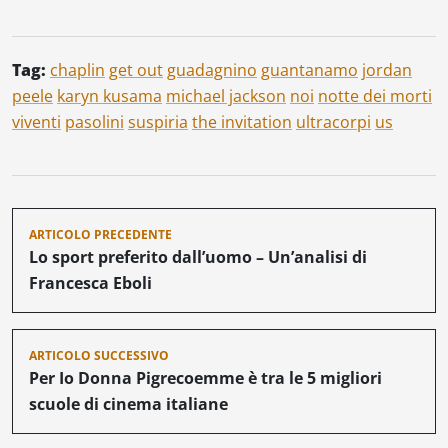
Tag:
chaplin
get out
guadagnino
guantanamo
jordan
peele
karyn kusama
michael jackson
noi
notte dei morti
viventi
pasolini
suspiria
the invitation
ultracorpi
us
Navigazione
ARTICOLO PRECEDENTE
articoli
Lo sport preferito dall’uomo – Un’analisi di
Francesca Eboli
ARTICOLO SUCCESSIVO
Per Io Donna Pigrecoemme è tra le 5 migliori
scuole di cinema italiane