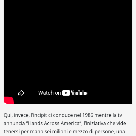
Qui, invece, l’incipit ci conduce nel 1986 mentre la tv
annuncia “
Hands Across America
”, l’iniziativa che vide
tenersi per mano sei milioni e mezzo di persone, una