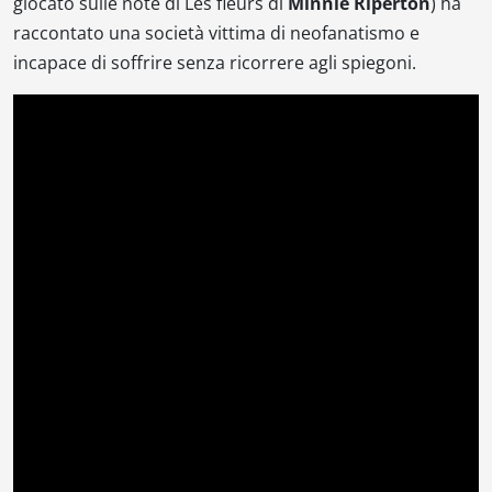
giocato sulle note di
Les fleurs
di
Minnie Riperton
) ha
raccontato una società vittima di neofanatismo e
incapace di soffrire senza ricorrere agli spiegoni.