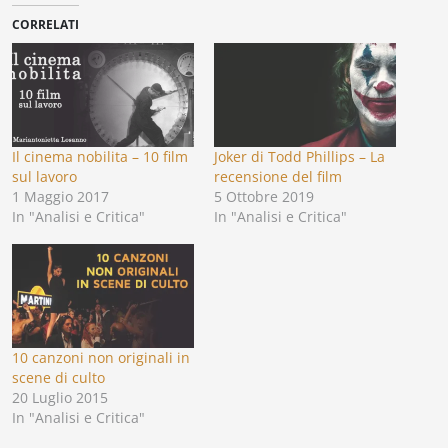
CORRELATI
Il cinema nobilita – 10 film
Joker di Todd Phillips – La
sul lavoro
recensione del film
1 Maggio 2017
5 Ottobre 2019
In "Analisi e Critica"
In "Analisi e Critica"
10 canzoni non originali in
scene di culto
20 Luglio 2015
In "Analisi e Critica"