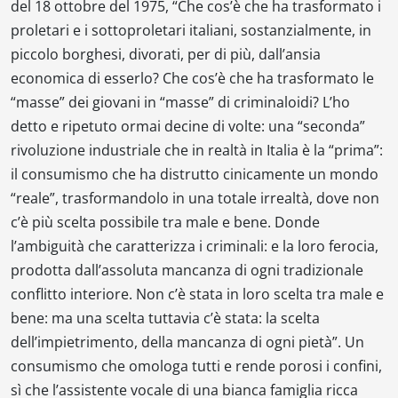
del 18 ottobre del 1975, “
Che cos’è che ha trasformato i
proletari e i sottoproletari italiani, sostanzialmente, in
piccolo borghesi, divorati, per di più, dall’ansia
economica di esserlo? Che cos’è che ha trasformato le
“masse” dei giovani in “masse” di criminaloidi? L’ho
detto e ripetuto ormai decine di volte: una “seconda”
rivoluzione industriale che in realtà in Italia è la “prima”:
il consumismo che ha distrutto cinicamente un mondo
“reale”, trasformandolo in una totale irrealtà, dove non
c’è più scelta possibile tra male e bene. Donde
l’ambiguità che caratterizza i criminali: e la loro ferocia,
prodotta dall’assoluta mancanza di ogni tradizionale
conflitto interiore. Non c’è stata in loro scelta tra male e
bene: ma una scelta tuttavia c’è stata: la scelta
dell’impietrimento, della mancanza di ogni pietà
”. Un
consumismo che omologa tutti e rende porosi i confini,
sì che l’assistente vocale di una bianca famiglia ricca