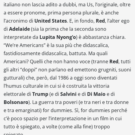
italiano non lascia adito a dubbi, ma
Us
, l’originale, oltre
a essere pronome, prima persona plurale, è anche
l’acronimo di
United States
. E, in fondo,
Red
, l’alter ego
di
Adelaide
(sia la prima che la seconda sono
interpretate da
Lupita Nyong’o
) è abbastanza chiara.
“
We’re Americans
” è la sua più che didascalica,
fastidiosamente didascalica, battuta. Ma quali
Americani? Quelli che non hanno voce (tranne
Red
, tutti
gli altri “doppi” non parlano ed emettono grugniti, suoni
gutturali) che, però, dal 1986 a oggi sono diventati
l’humus culturale in cui si è costruita la vittoria
elettorale di
Trump
(e di
Salvini
e di
Di Maio
e di
Bolsonaro
). La guerra tra poveri (e tra neri e tra donne
e tra emarginati)
for dummies
. Sì,
for dummies
perché
c’è poco spazio per l’interpretazione in un film in cui
tutto è spiegato, a volte (come alla fine) troppo
spiegato.