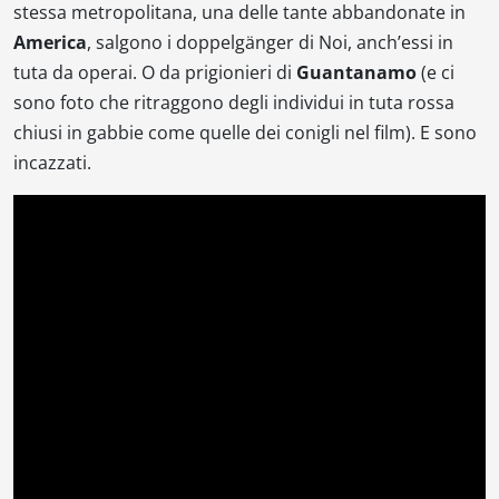
stessa metropolitana, una delle tante abbandonate in
America
, salgono i doppelgänger di
Noi
, anch’essi in
tuta da operai. O da prigionieri di
Guantanamo
(e ci
sono foto che ritraggono degli individui in tuta rossa
chiusi in gabbie come quelle dei conigli nel film). E sono
incazzati.