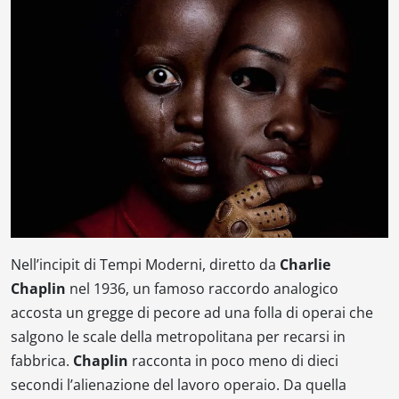
Nell’incipit di
Tempi Moderni,
diretto da
Charlie
Chaplin
nel 1936, un famoso raccordo analogico
accosta un gregge di pecore ad una folla di operai che
salgono le scale della metropolitana per recarsi in
fabbrica.
Chaplin
racconta in poco meno di dieci
secondi l’alienazione del lavoro operaio. Da quella