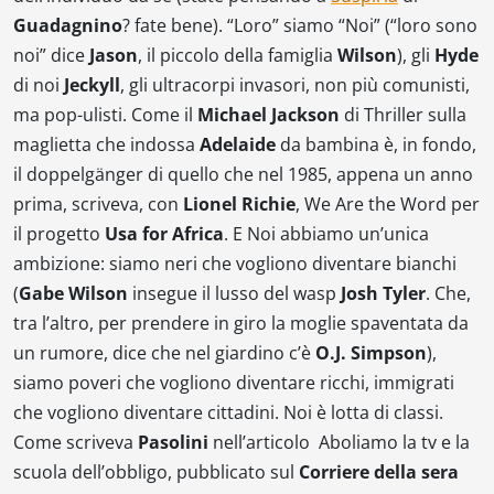
Guadagnino
? fate bene). “Loro” siamo “Noi” (“loro sono
noi” dice
Jason
, il piccolo della famiglia
Wilson
), gli
Hyde
di noi
Jeckyll
, gli ultracorpi invasori, non più comunisti,
ma pop-ulisti. Come il
Michael Jackson
di
Thriller
sulla
maglietta che indossa
Adelaide
da bambina è, in fondo,
il doppelgänger di quello che nel 1985, appena un anno
prima, scriveva, con
Lionel Richie
,
We Are the Word
per
il progetto
Usa for Africa
. E
Noi
abbiamo un’unica
ambizione: siamo neri che vogliono diventare bianchi
(
Gabe Wilson
insegue il lusso del wasp
Josh Tyler
. Che,
tra l’altro, per prendere in giro la moglie spaventata da
un rumore, dice che nel giardino c’è
O.J. Simpson
),
siamo poveri che vogliono diventare ricchi, immigrati
che vogliono diventare cittadini.
Noi
è lotta di classi.
Come scriveva
Pasolini
nell’articolo
Aboliamo la tv e la
scuola dell’obbligo
, pubblicato sul
Corriere della sera