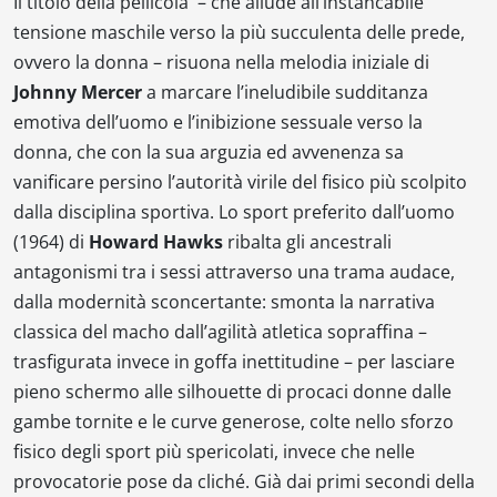
Il titolo della pellicola – che allude all’instancabile
tensione maschile verso la più succulenta delle prede,
ovvero la donna – risuona nella melodia iniziale di
Johnny Mercer
a marcare l’ineludibile sudditanza
emotiva dell’uomo e l’inibizione sessuale verso la
donna, che con la sua arguzia ed avvenenza sa
vanificare persino l’autorità virile del fisico più scolpito
dalla disciplina sportiva.
Lo sport preferito dall’uomo
(1964) di
Howard Hawks
ribalta gli ancestrali
antagonismi tra i sessi attraverso una trama audace,
dalla modernità sconcertante: smonta la narrativa
classica del macho dall’agilità atletica sopraffina –
trasfigurata invece in goffa inettitudine – per lasciare
pieno schermo alle silhouette di procaci donne dalle
gambe tornite e le curve generose, colte nello sforzo
fisico degli sport più spericolati, invece che nelle
provocatorie pose da cliché. Già dai primi secondi della