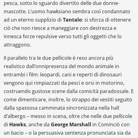
pesca, sotto lo sguardo divertito delle due donne-
mascotte. L’uomo hawksiano sembra così condannato
ad un eterno supplizio di
Tantalo
: si sforza di ottenere
ciò che non riesce a maneggiare con destrezza e
innesca forze repulsive verso tutti gli oggetti che lo
attraggono.
Il parallelo tra le due pellicole è reso ancora più
realistico dall’onnipresenza del mondo animale in
entrambi i film: leopardi, cani e reperti di dinosauri
vengono qui rimpiazzati da pesci e orsi in motorino,
costruendo gustose scene dalla comicità paradossale. E
come dimenticare, inoltre, lo strappo dei vestiti seguito
dalla spassosa camminata sincronizzata nella hall
d’albergo – messo in scena, oltre che nelle due pellicole
di
Hawks
, anche da
George Marshall
in
Cominciò con
un bacio
– o la persuasiva sentenza pronunciata sia da