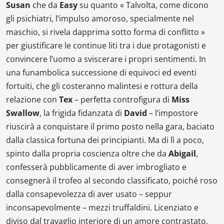
Susan
che da
Easy
su quanto « T
alvolta, come dicono
gli psichiatri, l’impulso amoroso, specialmente nel
maschio, si rivela dapprima sotto forma di conflitto
»
per giustificare le continue liti tra i due protagonisti e
convincere l’uomo a sviscerare i propri sentimenti. In
una funambolica successione di equivoci ed eventi
fortuiti, che gli costeranno malintesi e rottura della
relazione con
Tex
– perfetta controfigura di
Miss
Swallow
, la frigida fidanzata di
David
– l’impostore
riuscirà a conquistare il primo posto nella gara, baciato
dalla classica fortuna dei principianti. Ma di lì a poco,
spinto dalla propria coscienza oltre che da
Abigail
,
confesserà pubblicamente di aver imbrogliato e
consegnerà il trofeo al secondo classificato, poiché roso
dalla consapevolezza di aver usato – seppur
inconsapevolmente – mezzi truffaldini. Licenziato e
diviso dal travaglio interiore di un amore contrastato,