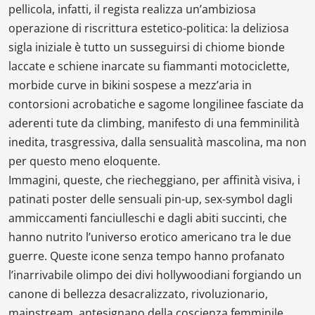
pellicola, infatti, il regista realizza un’ambiziosa
operazione di riscrittura estetico-politica: la deliziosa
sigla iniziale è tutto un susseguirsi di chiome bionde
laccate e schiene inarcate su fiammanti motociclette,
morbide curve in bikini sospese a mezz’aria in
contorsioni acrobatiche e sagome longilinee fasciate da
aderenti tute da climbing, manifesto di una femminilità
inedita, trasgressiva, dalla sensualità mascolina, ma non
per questo meno eloquente.
Immagini, queste, che riecheggiano, per affinità visiva, i
patinati poster delle sensuali pin-up, sex-symbol dagli
ammiccamenti fanciulleschi e dagli abiti succinti, che
hanno nutrito l’universo erotico americano tra le due
guerre. Queste icone senza tempo hanno profanato
l’inarrivabile olimpo dei divi hollywoodiani forgiando un
canone di bellezza desacralizzato, rivoluzionario,
mainstream, antesignano della coscienza femminile