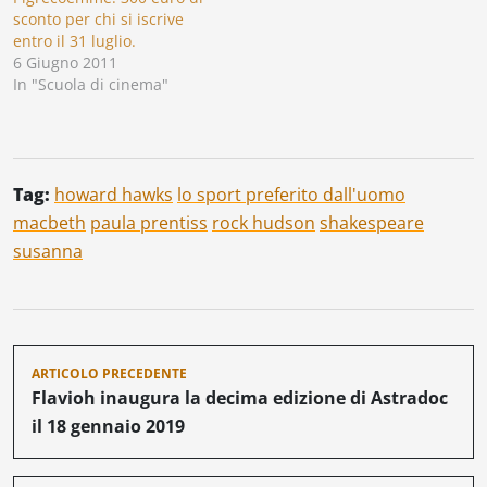
sconto per chi si iscrive
entro il 31 luglio.
6 Giugno 2011
In "Scuola di cinema"
Tag:
howard hawks
lo sport preferito dall'uomo
macbeth
paula prentiss
rock hudson
shakespeare
susanna
Navigazione
ARTICOLO PRECEDENTE
articoli
Flavioh inaugura la decima edizione di Astradoc
il 18 gennaio 2019