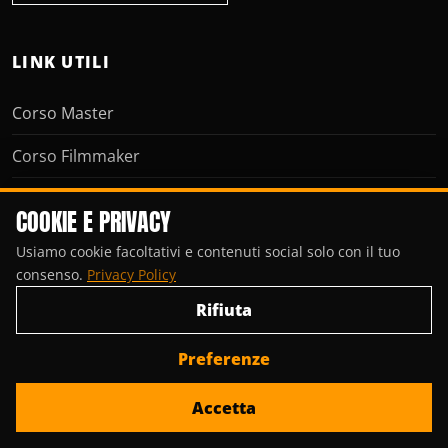
LINK UTILI
Corso Master
Corso Filmmaker
Tutti i corsi di cinema
COOKIE E PRIVACY
Corso di recitazione
Usiamo cookie facoltativi e contenuti social solo con il tuo
consenso.
Privacy Policy
Corso di fotografia
Rifiuta
Docenti
Preferenze
Chi siamo
Accetta