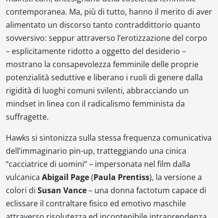
contemporanea. Ma, più di tutto, hanno il merito di aver
alimentato un discorso tanto contraddittorio quanto
sovversivo: seppur attraverso l’erotizzazione del corpo
– esplicitamente ridotto a oggetto del desiderio –
mostrano la consapevolezza femminile delle proprie
potenzialità seduttive e liberano i ruoli di genere dalla
rigidità di luoghi comuni svilenti, abbracciando un
mindset in linea con il radicalismo femminista da
suffragette.
Hawks si sintonizza sulla stessa frequenza comunicativa
dell’immaginario pin-up, tratteggiando una cinica
“cacciatrice di uomini” – impersonata nel film dalla
vulcanica
Abigail Page
(
Paula Prentiss
), la versione a
colori di
Susan Vance
– una donna factotum capace di
eclissare il contraltare fisico ed emotivo maschile
attraverso risolutezza ed incontenibile intraprendenza,