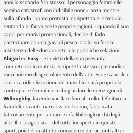
anni lo scenario è lo stesso: il personaggio femminile
semina catastrofi con indicibile noncuranza mentre
sullo sfondo l’uomo protesta indispettito e incredulo,
tentando di far valere le proprie ragioni. E quando il suo
capo, per motivi promozionali, decide di farlo
partecipare ad una gara di pesca locale, su feroce
insistenza delle due addette alle pubbliche relazioni –
Abigail
ed
Easy
– e in virtù della sua presunta
competenza in materia, si ripete lo stesso spasmodico
meccanismo di sgretolamento dell’autorevolezza virile e
di cinica ridicolizzazione del maschio: sarà proprio la
controparte femminile a sbugiardare le menzogne di
Willoughby
, facendo vacillare fino al crollo definitivo la
fraudolenta auto-narrativa dell’uomo, fabbricata
faticosamente per apparire infallibile agli occhi degli
altri. Il protagonista – del tutto inesperto in questo
sport, poiché ha attinto conoscenze da racconti altrui –