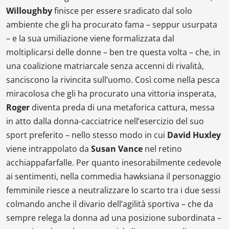
Willoughby
finisce per essere sradicato dal solo
ambiente che gli ha procurato fama – seppur usurpata
– e la sua umiliazione viene formalizzata dal
moltiplicarsi delle donne – ben tre questa volta – che, in
una coalizione matriarcale senza accenni di rivalità,
sanciscono la rivincita sull’uomo. Così come nella pesca
miracolosa che gli ha procurato una vittoria insperata,
Roger
diventa preda di una metaforica cattura, messa
in atto dalla donna-cacciatrice nell’esercizio del suo
sport preferito – nello stesso modo in cui
David Huxley
viene intrappolato da
Susan Vance
nel retino
acchiappafarfalle. Per quanto inesorabilmente cedevole
ai sentimenti, nella commedia hawksiana il personaggio
femminile riesce a neutralizzare lo scarto tra i due sessi
colmando anche il divario dell’agilità sportiva – che da
sempre relega la donna ad una posizione subordinata –