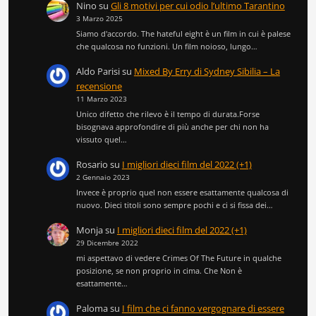
Nino
su
Gli 8 motivi per cui odio l’ultimo Tarantino
3 Marzo 2025
Siamo d'accordo. The hateful eight è un film in cui è palese
che qualcosa no funzioni. Un film noioso, lungo…
Aldo Parisi
su
Mixed By Erry di Sydney Sibilia – La
recensione
11 Marzo 2023
Unico difetto che rilevo è il tempo di durata.Forse
bisognava approfondire di più anche per chi non ha
vissuto quel…
Rosario
su
I migliori dieci film del 2022 (+1)
2 Gennaio 2023
Invece è proprio quel non essere esattamente qualcosa di
nuovo. Dieci titoli sono sempre pochi e ci si fissa dei…
Monja
su
I migliori dieci film del 2022 (+1)
29 Dicembre 2022
mi aspettavo di vedere Crimes Of The Future in qualche
posizione, se non proprio in cima. Che Non è
esattamente…
Paloma
su
I film che ci fanno vergognare di essere