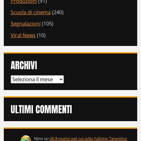
Produzioni
(91)
Scuola di cinema
(240)
Segnalazioni
(105)
Viral News
(10)
ARCHIVI
ARCHIVI
ULTIMI COMMENTI
Nino
su
Gli 8 motivi per cui odio l’ultimo Tarantino