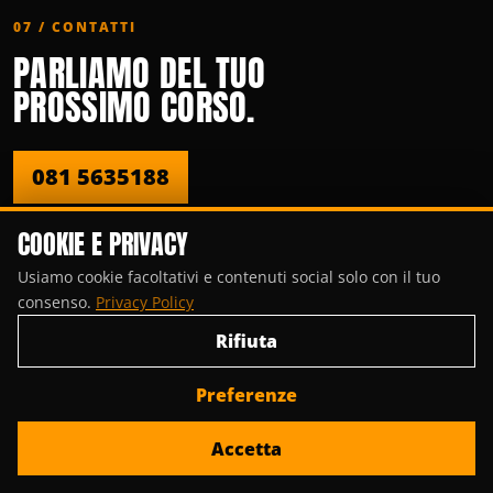
07 / CONTATTI
PARLIAMO DEL TUO
PROSSIMO CORSO.
081 5635188
COOKIE E PRIVACY
Usiamo cookie facoltativi e contenuti social solo con il tuo
consenso.
Privacy Policy
INVIACI UN’EMAIL
Rifiuta
Utilizza la pagina contatti. Ti risponderemo al più
Preferenze
presto.
Accetta
Vai alla pagina contatti