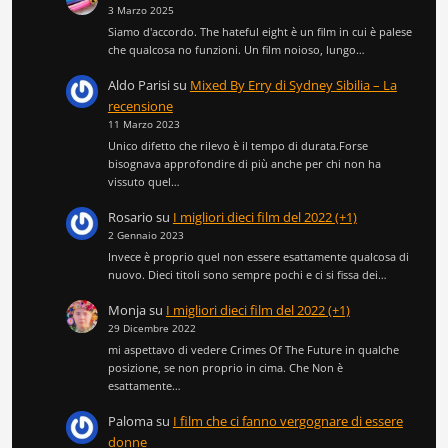
3 Marzo 2025
Siamo d'accordo. The hateful eight è un film in cui è palese
che qualcosa no funzioni. Un film noioso, lungo…
Aldo Parisi
su
Mixed By Erry di Sydney Sibilia – La
recensione
11 Marzo 2023
Unico difetto che rilevo è il tempo di durata.Forse
bisognava approfondire di più anche per chi non ha
vissuto quel…
Rosario
su
I migliori dieci film del 2022 (+1)
2 Gennaio 2023
Invece è proprio quel non essere esattamente qualcosa di
nuovo. Dieci titoli sono sempre pochi e ci si fissa dei…
Monja
su
I migliori dieci film del 2022 (+1)
29 Dicembre 2022
mi aspettavo di vedere Crimes Of The Future in qualche
posizione, se non proprio in cima. Che Non è
esattamente…
Paloma
su
I film che ci fanno vergognare di essere
donne