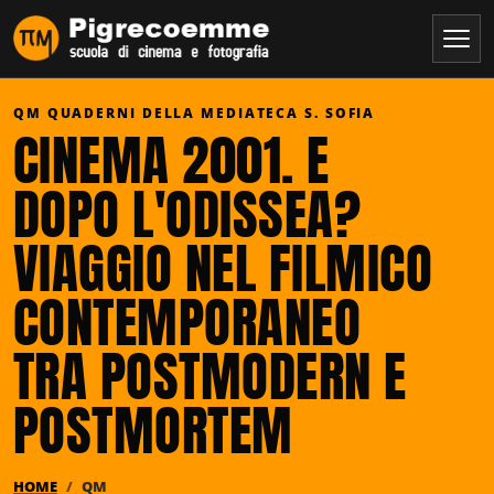
QM QUADERNI DELLA MEDIATECA S. SOFIA
CINEMA 2001. E
DOPO L'ODISSEA?
VIAGGIO NEL FILMICO
CONTEMPORANEO
TRA POSTMODERN E
POSTMORTEM
HOME
QM