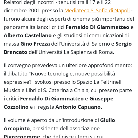
Relatori degli incontri - tenutisi tra il 17 e il 22
dicembre 2001 presso la
Mediateca S. Sofia di Napoli
-
furono alcuni degli esperti di cinema più importanti del
panorama italiano: i critici
Fernaldo Di Giammatteo
e
Alberto Castellano
e gli studiosi di comunicazioni di
massa
Gino Frezza
dell'Università di Salerno e
Sergio
Brancato
dell'Università La Sapienza di Roma.
Il convegno prevedeva un ulteriore approfondimento:
il dibattito "Nuove tecnologie, nuove possibilità
espressive?" svoltosi presso lo Spazio La Feltrinelli
Musica e Libri di S. Caterina a Chiaia, cui presero parte
i critici
Fernaldo Di Giammatteo
e
Giuseppe
Cozzolino
e il regista
Antonio Capuano
.
Il volume è aperto da un'introduzione di
Giulio
Arcopinto
, presidente dell'associazione
Pigrecoemme
, che definisce i temi su cui