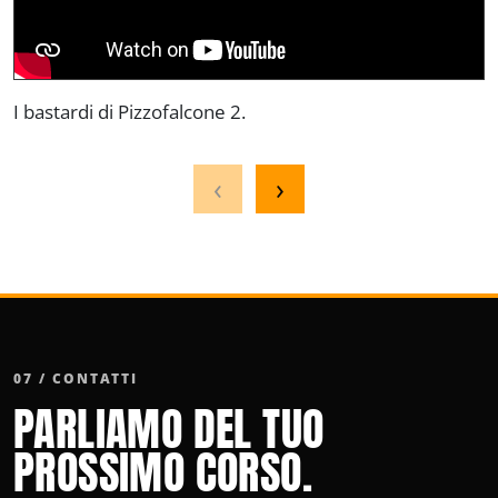
I bastardi di Pizzofalcone 2.
F
‹
›
07 / CONTATTI
PARLIAMO DEL TUO
PROSSIMO CORSO.