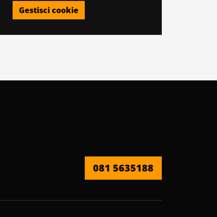
Gestisci cookie
081 5635188