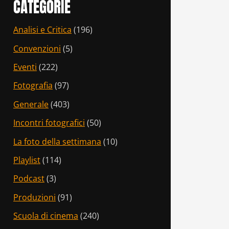
CATEGORIE
Analisi e Critica
(196)
Convenzioni
(5)
Eventi
(222)
Fotografia
(97)
Generale
(403)
Incontri fotografici
(50)
La foto della settimana
(10)
Playlist
(114)
Podcast
(3)
Produzioni
(91)
Scuola di cinema
(240)