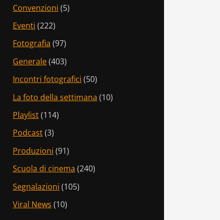
Convenzioni
(5)
Eventi
(222)
Fotografia
(97)
Generale
(403)
Incontri fotografici
(50)
La foto della settimana
(10)
Playlist
(114)
Podcast
(3)
Produzioni
(91)
Scuola di cinema
(240)
Segnalazioni
(105)
Viral News
(10)