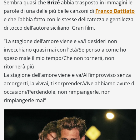
Sembra quasi che
Brizé
abbia trasposto in immagini le
parole di una delle più belle canzoni di
Franco Battiato
e che l’abbia fatto con le stesse delicatezza e gentilezza
di tocco dell’autore siciliano. Gran film.
“
La stagione dell’amore viene e va
/
I desideri non
invecchiano quasi mai con l’età
/
Se penso a come ho
speso male il mio tempo
/
Che non tornerà, non
ritornerà più
La stagione dell’amore viene e va
/
All’improvviso senza
accorgerti, la vivrai, ti sorprenderà
/
Ne abbiamo avute di
occasioni
/
Perdendole, non rimpiangerle, non
rimpiangerle mai
“