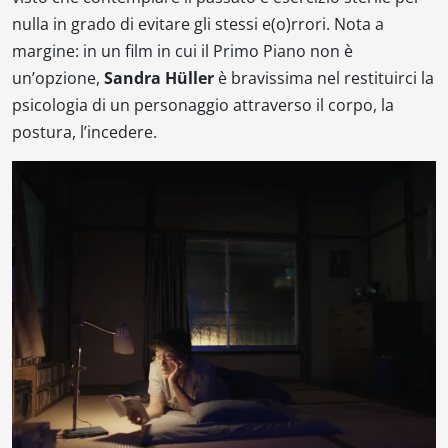
nulla in grado di evitare gli stessi e(o)rrori. Nota a
margine: in un film in cui il Primo Piano non è
un’opzione,
Sandra Hüller
è bravissima nel restituirci la
psicologia di un personaggio attraverso il corpo, la
postura, l’incedere.