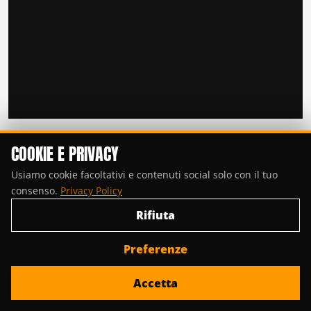
COOKIE E PRIVACY
ISCRIVITI ALLA NEWSLETTER
Usiamo cookie facoltativi e contenuti social solo con il tuo
Email
consenso.
Privacy Policy
Rifiuta
Procedendo accetti la privacy policy
Preferenze
Accetta