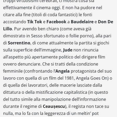
troppi virtuosismi cerebrali, ci mostra cosa sia
effettivamente il cinema oggi. E non ha pudore nel
citare alla fine (titoli di coda fantastici) le fonti
accostando
Tik Tok
e
Facebook
a
Baudelaire
e
Don De
Lillo
. Pur avendo ben chiaro (come aveva già
dimostrato in
Sesso sfortunato o follie porno
), alla pari
di
Sorrentino
, di come attualmente la partita si giochi
sulla superficie dell’immagine,
Jude
non rinuncia
all’aspetto più apertamente politico del dirigere film
ovvero denunciare. Che si tratti della condizione
femminile (confrontando l’
Angela
protagonista del suo
lavoro con quella di un film del 1981,
Angela Goes On
) o
di quella dei lavoratori, delle macerie lasciate dalla
dittatura o della mistificazione capitalistica (in questo
del tutto simile alla manipolazione dell’informazione
durante il regime di
Ceaușescu
), il regista non tace su
nulla, ma lo fa con la leggerezza di un meltin’ pot