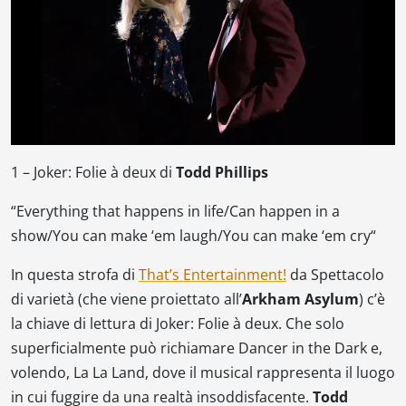
1 –
Joker: Folie à deux
di
Todd Phillips
“
Everything that happens in life
/
Can happen in a
show
/
You can make ‘em laugh
/
You can make ‘em cry
“
In questa strofa di
That’s Entertainment!
da
Spettacolo
di varietà
(che viene proiettato all’
Arkham Asylum
) c’è
la chiave di lettura di
Joker: Folie à deux
. Che solo
superficialmente può richiamare
Dancer in the Dark
e,
volendo,
La La Land
, dove il musical rappresenta il luogo
in cui fuggire da una realtà insoddisfacente.
Todd