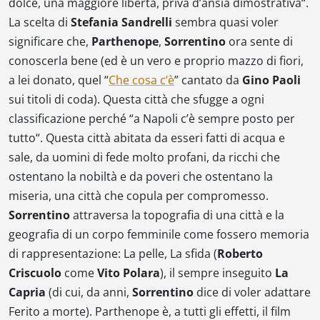
dolce, una maggiore libertà, priva d’ansia dimostrativa
“.
La scelta di
Stefania Sandrelli
sembra quasi voler
significare che,
Parthenope
,
Sorrentino
ora sente di
conoscerla bene (ed è un vero e proprio mazzo di fiori,
a lei donato, quel “
Che cosa c’è
” cantato da
Gino Paoli
sui titoli di coda). Questa città che sfugge a ogni
classificazione perché “
a Napoli c’è sempre posto per
tutto
“. Questa città abitata da esseri fatti di acqua e
sale, da uomini di fede molto profani, da ricchi che
ostentano la nobiltà e da poveri che ostentano la
miseria, una città che copula per compromesso.
Sorrentino
attraversa la topografia di una città e la
geografia di un corpo femminile come fossero memoria
di rappresentazione:
La pelle
,
La sfida
(
Roberto
Criscuolo
come
Vito Polara
), il sempre inseguito
La
Capria
(di cui, da anni,
Sorrentino
dice di voler adattare
Ferito a morte
).
Parthenope
è, a tutti gli effetti, il film