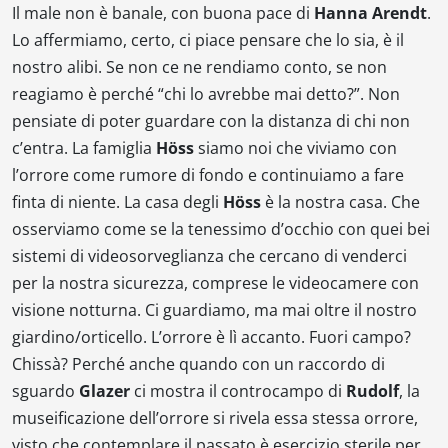
Il male non è banale, con buona pace di
Hanna Arendt
.
Lo affermiamo, certo, ci piace pensare che lo sia, è il
nostro alibi. Se non ce ne rendiamo conto, se non
reagiamo è perché “chi lo avrebbe mai detto?”. Non
pensiate di poter guardare con la distanza di chi non
c’entra. La famiglia
Höss
siamo noi che viviamo con
l’orrore come rumore di fondo e continuiamo a fare
finta di niente. La casa degli
Höss
è la nostra casa. Che
osserviamo come se la tenessimo d’occhio con quei bei
sistemi di videosorveglianza che cercano di venderci
per la nostra sicurezza, comprese le videocamere con
visione notturna. Ci guardiamo, ma mai oltre il nostro
giardino/orticello. L’orrore è lì accanto. Fuori campo?
Chissà? Perché anche quando con un raccordo di
sguardo
Glazer
ci mostra il controcampo di
Rudolf
, la
museificazione dell’orrore si rivela essa stessa orrore,
visto che contemplare il passato è esercizio sterile per