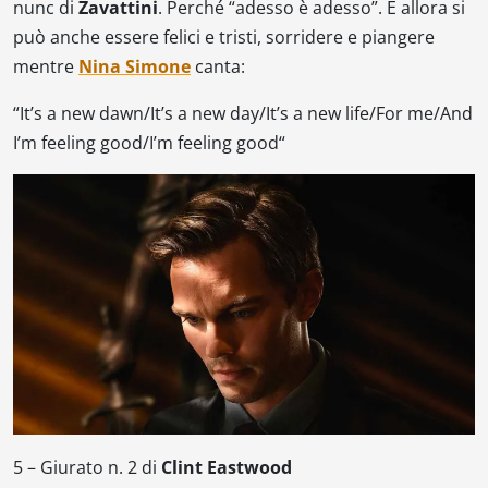
nunc
di
Zavattini
. Perché “adesso è adesso”. E allora si
può anche essere felici e tristi, sorridere e piangere
mentre
Nina Simone
canta:
“
It’s a new dawn
/
It’s a new day
/
It’s a new life
/
For me
/
And
I’m feeling good
/
I’m feeling good
“
5 –
Giurato n. 2
di
Clint Eastwood