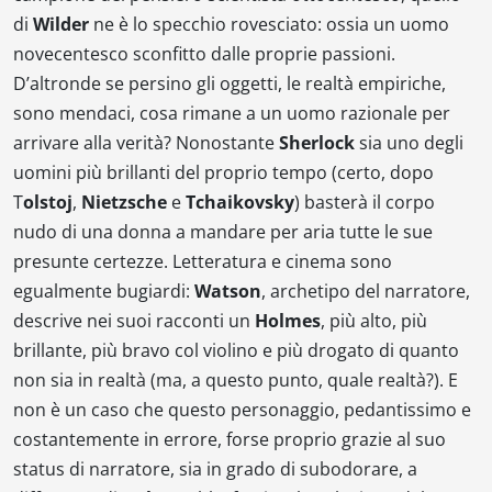
di
Wilder
ne è lo specchio rovesciato: ossia un uomo
novecentesco sconfitto dalle proprie passioni.
D’altronde se persino gli oggetti, le realtà empiriche,
sono mendaci, cosa rimane a un uomo razionale per
arrivare alla verità? Nonostante
Sherlock
sia uno degli
uomini più brillanti del proprio tempo (certo, dopo
T
olstoj
,
Nietzsche
e
Tchaikovsky
) basterà il corpo
nudo di una donna a mandare per aria tutte le sue
presunte certezze. Letteratura e cinema sono
egualmente bugiardi:
Watson
, archetipo del narratore,
descrive nei suoi racconti un
Holmes
, più alto, più
brillante, più bravo col violino e più drogato di quanto
non sia in realtà (ma, a questo punto, quale realtà?). E
non è un caso che questo personaggio, pedantissimo e
costantemente in errore, forse proprio grazie al suo
status di narratore, sia in grado di subodorare, a