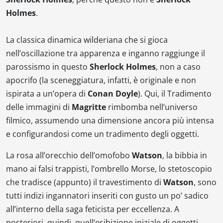
Holmes
.
La classica dinamica wilderiana che si gioca
nell’oscillazione tra apparenza e inganno raggiunge il
parossismo in questo
Sherlock Holmes
, non a caso
apocrifo (la sceneggiatura, infatti, è originale e non
ispirata a un’opera di
Conan Doyle
). Qui, il
Tradimento
delle immagini
di
Magritte
rimbomba nell’universo
filmico, assumendo una dimensione ancora più intensa
e configurandosi come un tradimento degli oggetti.
La rosa all’orecchio dell’omofobo
Watson
, la bibbia in
mano ai falsi trappisti, l’ombrello Morse, lo stetoscopio
che tradisce (appunto) il travestimento di
Watson
, sono
tutti indizi ingannatori inseriti con gusto un po’ sadico
all’interno della saga feticista per eccellenza. A
posteriori, quindi, quell’esibizione iniziale di oggetti