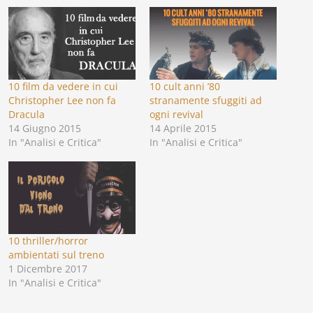
10 film da vedere in cui
10 cult anni ’80
Christopher Lee non fa
stranamente sfuggiti ad
Dracula
ogni revival
14 Giugno 2015
14 Aprile 2015
In "Analisi e Critica"
In "Analisi e Critica"
10 thriller/horror
ambientati sul treno
1 Dicembre 2017
In "Analisi e Critica"