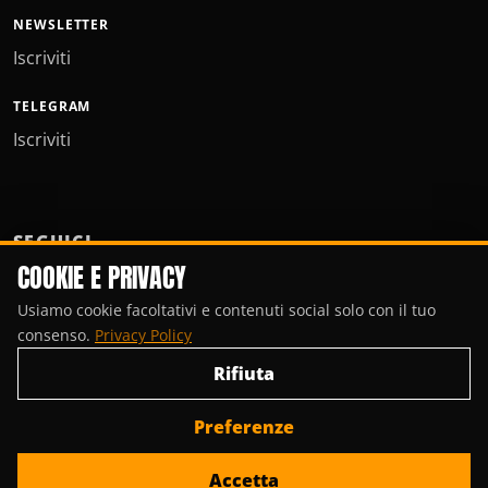
NEWSLETTER
Iscriviti
TELEGRAM
Iscriviti
SEGUICI
COOKIE E PRIVACY
Usiamo cookie facoltativi e contenuti social solo con il tuo
consenso.
Privacy Policy
Rifiuta
Preferenze
© Copyright 2000-2026, Porte Invisibili Media.
Accetta
Privacy Policy
Gestisci cookie
Contattaci