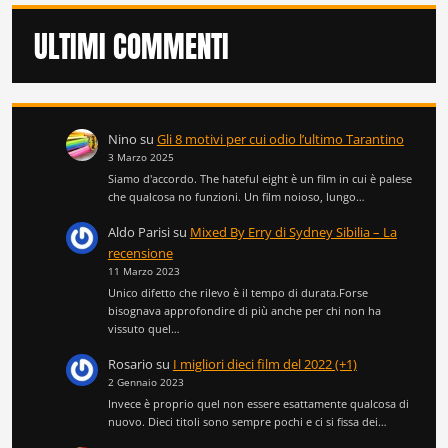
ULTIMI COMMENTI
Nino
su
Gli 8 motivi per cui odio l’ultimo Tarantino
3 Marzo 2025
Siamo d'accordo. The hateful eight è un film in cui è palese
che qualcosa no funzioni. Un film noioso, lungo…
Aldo Parisi
su
Mixed By Erry di Sydney Sibilia – La
recensione
11 Marzo 2023
Unico difetto che rilevo è il tempo di durata.Forse
bisognava approfondire di più anche per chi non ha
vissuto quel…
Rosario
su
I migliori dieci film del 2022 (+1)
2 Gennaio 2023
Invece è proprio quel non essere esattamente qualcosa di
nuovo. Dieci titoli sono sempre pochi e ci si fissa dei…