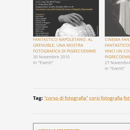
FANTASTICO NAPOLETANO. AL
CINEMA FAN
GRENOBLE, UNA MOSTRA
FANTASTICO!
FOTOGRAFICA DI PIGRECOEMME
VINCI UN CO
30 Novembre 2010
PIGRECOEM
In "Eventi"
27 Novembre
In "Eventi"
Tag:
"corso di fotografia"
corsi fotografia
fo
Navigazione