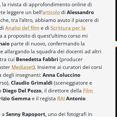
, la rivista di approfondimento online di
ete leggere un bell’
articolo
di
Alessandro
 che, tra l’altro, abbiamo avuto il piacere di
 di
Analisi del film
e di
Scrittura per la
a a proposito di quest’ultimo corso mi
naio
parte di nuovo, confermando la
 e allargando la squadra dei docenti ad altri
 tra cui
Benedetta Fabbri
(producer
aster
Mediaset
). Insieme ai curatori dei corsi
 degli insegnanti:
Anna Coluccino
rso),
Claudio Grimaldi
(sceneggiatore e
co
Diego Del Pozzo
, il direttore della
Film
rizio Gemma
e il regista
RAI
Antonio
i a
Senny Rapoport
, uno dei fotografi in