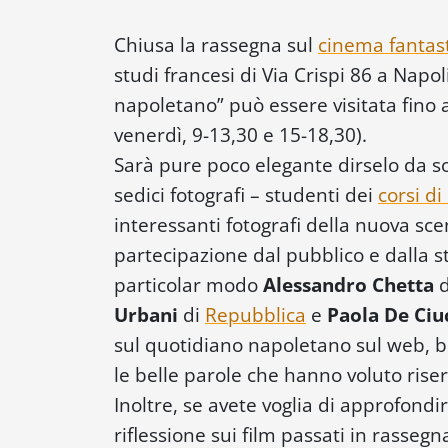
Chiusa la rassegna sul
cinema fantas
studi francesi di Via Crispi 86 a Napo
napoletano” può essere visitata fino 
venerdì, 9-13,30 e 15-18,30).
Sarà pure poco elegante dirselo da so
sedici fotografi – studenti dei
corsi di
interessanti fotografi della nuova sc
partecipazione dal pubblico e dalla s
particolar modo
Alessandro Chetta
d
Urbani
di
Repubblica
e
Paola De Ciu
sul quotidiano napoletano sul web, bis
le belle parole che hanno voluto riserv
Inoltre, se avete voglia di approfondir
riflessione sui film passati in rassegn