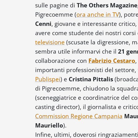
sulle pagine di
The Others Magazine
Pigrecoemme (
ora anche in TV
), potr
Cenni
, giovane e interessante critico,
avere come studente dei nostri corsi
televisione
(scusate la digressione, m
sembra utile informarvi che il
21 gen
collaborazione con
Fabrizio Cestaro
,
importanti professionisti del settore,
Publispei
) e
Cristina Pittalis
(broadc
di Pigrecoemme, chiudono la squadra
(sceneggiatrice e coordinatrice del co
casting director), il giornalista e criti
Commission Regione Campania
Mau
Mauriello
).
Infine, ultimi, doverosi ringraziament