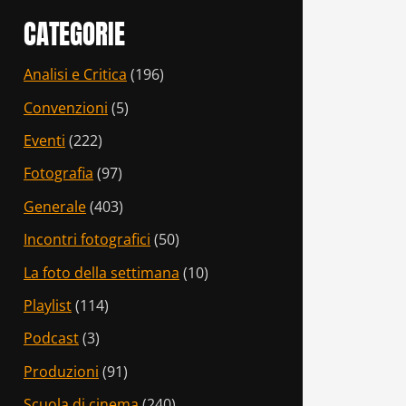
CATEGORIE
Analisi e Critica
(196)
Convenzioni
(5)
Eventi
(222)
Fotografia
(97)
Generale
(403)
Incontri fotografici
(50)
La foto della settimana
(10)
Playlist
(114)
Podcast
(3)
Produzioni
(91)
Scuola di cinema
(240)