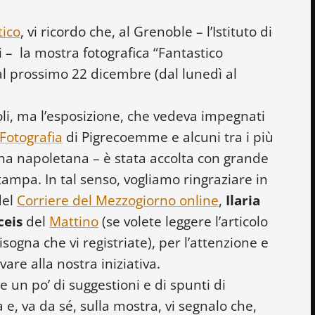
tico
, vi ricordo che, al Grenoble – l’Istituto di
li – la mostra fotografica “Fantastico
al prossimo 22 dicembre (dal lunedì al
li, ma l’esposizione, che vedeva impegnati
 Fotografia
di Pigrecoemme e alcuni tra i più
ena napoletana – è stata accolta con grande
tampa. In tal senso, vogliamo ringraziare in
el
Corriere del Mezzogiorno online
,
Ilaria
ceis
del
Mattino
(se volete leggere l’articolo
ogna che vi registriate), per l’attenzione e
are alla nostra iniziativa.
e un po’ di suggestioni e di spunti di
a e, va da sé, sulla mostra, vi segnalo che,