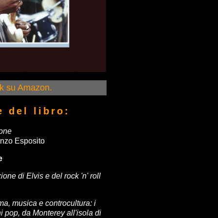
ook su Amazon.
e del libro:
ione
enzo Esposito
e
one di Elvis e del rock 'n' roll
ma, musica e controcultura: i
pop, da Monterey all'isola di