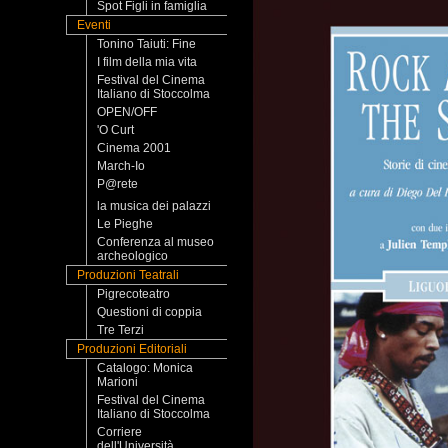
Spot Figli in famiglia
Eventi
Tonino Taiuti: Fine
I film della mia vita
Festival del Cinema
Italiano di Stoccolma
OPEN/OFF
'O Curt
Cinema 2001
March-Io
P@rete
la musica dei palazzi
Le Pieghe
Conferenza al museo
archeologico
Produzioni Teatrali
Pigrecoteatro
Questioni di coppia
Tre Terzi
Produzioni Editoriali
Catalogo: Monica
Marioni
Festival del Cinema
Italiano di Stoccolma
Corriere
dell'Università