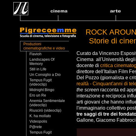
ROCK AROUN
Storie di cin
Produzioni
cinematografiche e video
Curato da Vincenzo Esposito
Flavioh
Cinema all'Università degli 
Landscapes Of
Memory
docente di
critica cinemato
Still in Life
direttore dell'Italian Film F
Un Consiglio a Dio
Del Pozzo (giornalista e crit
Tempus Fugit
realtà - Cinquant'anni di te
(videoclip)
the screen
racconta ed appr
Midnight Bingo
interazione e reciproca infl
Ero un Re
Anemia Sentimentale
arti giovani che hanno influ
(videoclip)
l'immaginario collettivo p
Riuscirò (videoclip)
tre saggi di tre dei fonda
K. ha mollato
Gallone, Giacomo Fabbroci
Videopolis
P@rete
Tempus Fugit