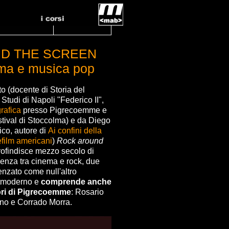
D THE SCREEN
ema e musica pop
 (docente di Storia del
Studi di Napoli "Federico II",
grafica
presso Pigrecoemme e
estival di Stoccolma) e da Diego
ico, autore di
Ai confini della
lefilm americani
)
Rock around
ofindisce mezzo secolo di
uenza tra cinema e rock, due
enzato come null'altro
ostmoderno e
comprende anche
tori di Pigrecoemme
: Rosario
no e Corrado Morra.