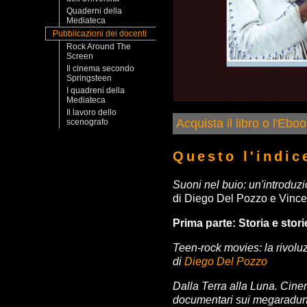
Quaderni della
Mediateca
Pubblicazioni dei docenti
Rock Around The
Screen
Il cinema secondo
Springsteen
I quadreni della
Mediateca
Il lavoro dello
Acquista il libro o l'Eb
scenografo
Questo l'indic
Suoni nel buio: un'introduz
di Diego Del Pozzo e Vinc
Prima parte: Storia e stori
Teen-rock movies: la rivoluzi
di
Diego Del Pozzo
Dalla Terra alla Luna. Cine
documentari sui megaraduni 