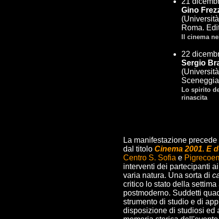
21 dicembr
Gino Frez
(Universit
Roma. Edit
Il cinema ne
22 dicembr
Sergio Br
(Università
Sceneggiat
Lo spirito d
rinascita
La manifestazione precede 
dal titolo
Cinema 2001. E d
Centro S. Sofia
e
Pigreco
interventi dei partecipanti ai
varia natura. Una sorta di
c
critico lo stato della settima
postmoderno. Suddetti quad
strumento di studio e di ap
disposizione di studiosi ed