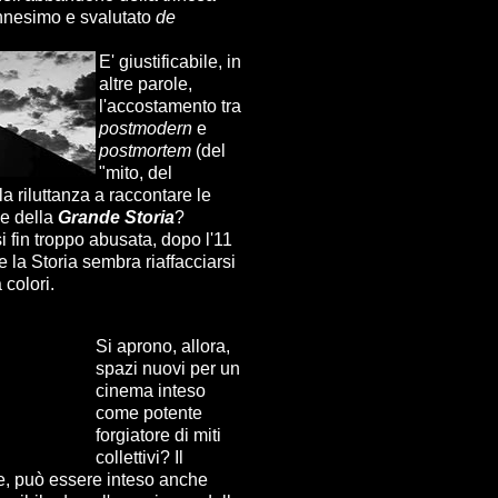
ennesimo e svalutato
de
E' giustificabile, in
altre parole,
l'accostamento tra
postmodern
e
postmortem
(del
"mito, del
la riluttanza a raccontare le
ne della
Grande Storia
?
 fin troppo abusata, dopo l'11
e la Storia sembra riaffacciarsi
 colori.
Si aprono, allora,
spazi nuovi per un
cinema inteso
come potente
forgiatore di miti
collettivi? Il
e, può essere inteso anche