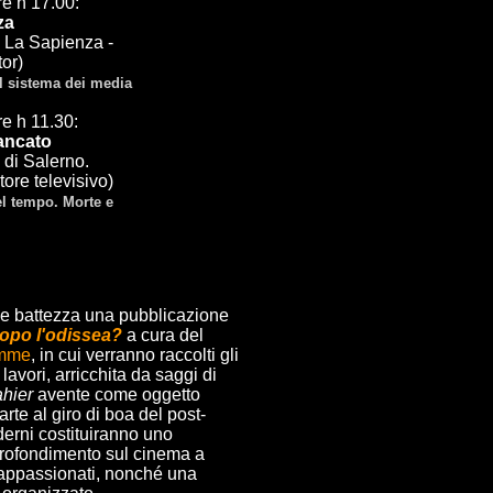
e h 17.00:
za
à La Sapienza -
or)
l sistema dei media
e h 11.30:
ancato
 di Salerno.
ore televisivo)
el tempo. Morte e
e battezza una pubblicazione
opo l'odissea?
a cura del
emme
, in cui verranno raccolti gli
 lavori, arricchita da saggi di
ahier
avente come oggetto
 arte al giro di boa del post-
erni costituiranno uno
profondimento sul cinema a
 appassionati, nonché una