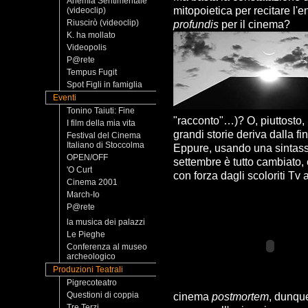
Anemia Sentimentale
mitopoietica per recitare l'
(videoclip)
Riuscirò (videoclip)
profundis
per il cinema?
K. ha mollato
Videopolis
P@rete
Tempus Fugit
Spot Figli in famiglia
Eventi
Tonino Taiuti: Fine
"racconto"…)? O, piuttosto, 
I film della mia vita
grandi storie deriva dalla fi
Festival del Cinema
Italiano di Stoccolma
Eppure, usando una sintassi
OPEN/OFF
settembre è tutto cambiato, 
'O Curt
con forza dagli scoloriti Tv a
Cinema 2001
March-Io
P@rete
la musica dei palazzi
Le Pieghe
Conferenza al museo
archeologico
Produzioni Teatrali
Pigrecoteatro
Questioni di coppia
cinema
postmortem
, dunqu
Tre Terzi