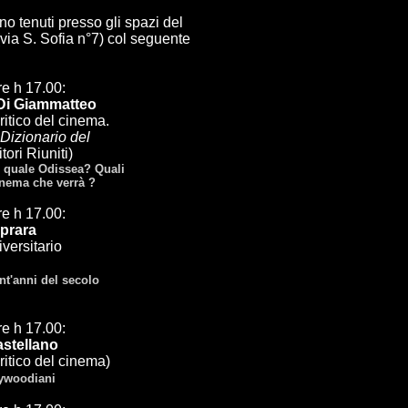
ono tenuti presso gli spazi del
(via S. Sofia n°7) col seguente
e h 17.00:
Di Giammatteo
critico del cinema.
Dizionario del
tori Riuniti)
1 quale Odissea? Quali
cinema che verrà ?
e h 17.00:
aprara
iversitario
ent'anni del secolo
e h 17.00:
astellano
critico del cinema)
lywoodiani