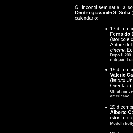
Gli incontri seminariali si s
Centro giovanile S. Sofia
calendario:
17 dicembr
Fernaldo 
(storico e 
Autore del
cinema
Edi
Dopo il 200
miti per Il 
19 dicembr
Valerio C
(Istituto Un
Orientale)
Gli ultimi v
americano
20 dicembr
Alberto C
(storico e 
Modelli hol