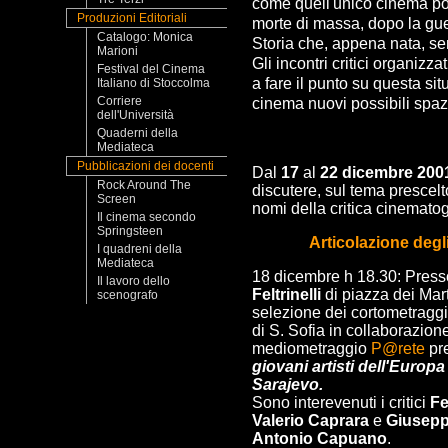
come quell'unico cinema pos
Produzioni Editoriali
morte di massa, dopo la gue
Catalogo: Monica
Storia che, appena nata, se
Marioni
Gli incontri critici organi
Festival del Cinema
a fare il punto su questa sit
Italiano di Stoccolma
Corriere
cinema nuovi possibili spazi
dell'Università
Quaderni della
Mediateca
Pubblicazioni dei docenti
D
al
17
al
22 dicembre 200
Rock Around The
discutere, sul tema prescelt
Screen
nomi della critica cinematogr
Il cinema secondo
Springsteen
Articolazione degl
I quadreni della
Mediateca
18 dicembre h 18.30: Presso
Il lavoro dello
Feltrinelli
di piazza dei Marti
scenografo
selezione dei cortometraggi
di S. Sofia in collaborazion
mediometraggio
P@rete
pre
giovani artisti dell'Europ
Sarajevo.
Sono interevenuti i critici
Fe
Valerio Caprara
e
Giusepp
Antonio Capuano
.