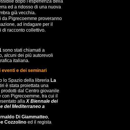
sibile dopo l'esperienza della
rra ed a ridosso di una nuova
mbra già vecchia.
zzati da Pigrecoemme proveranno
uazione, ad indagare per il
 di racconto collettivo.
1
sono stati chiamati a
o, alcuni dei più autorevoli
afica italiana.
i eventi e dei seminari
 lo Spazio della libreria
La
ri è stata proiettata una
 prodotti dal Centro giovanile
e con Pigrecoemme, tra cui il
sentato alla
X Biennale dei
a e del Mediterraneo a
rnaldo Di Giammatteo
,
e Cozzolino
ed il regista