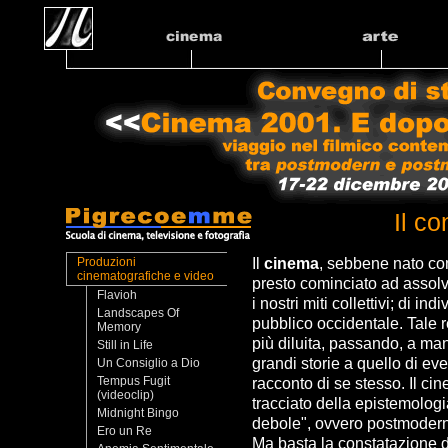
Il c
Il
cinema
, sebbene nato c
Produzioni
cinematografiche e video
presto cominciato ad assolv
Flavioh
i nostri miti collettivi; di i
Landscapes Of
pubblico occidentale. Tale 
Memory
più diluita, passando, a ma
Still in Life
grandi storie a quello di eve
Un Consiglio a Dio
Tempus Fugit
racconto di se stesso. Il c
(videoclip)
tracciato della epistemologi
Midnight Bingo
debole", ovvero postmoder
Ero un Re
Ma basta la constatazione d