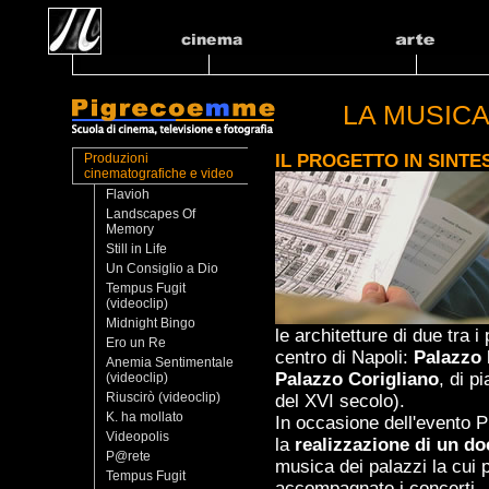
LA MUSICA
IL PROGETTO IN SINTES
Produzioni
cinematografiche e video
Flavioh
Landscapes Of
Memory
Still in Life
Un Consiglio a Dio
Tempus Fugit
(videoclip)
Midnight Bingo
le architetture di due tra i 
Ero un Re
centro di Napoli:
Palazzo 
Anemia Sentimentale
Palazzo Corigliano
, di 
(videoclip)
Riuscirò (videoclip)
del XVI secolo).
K. ha mollato
In occasione dell'evento
Videopolis
la
realizzazione di un d
P@rete
musica dei palazzi la cui p
Tempus Fugit
accompagnato i concerti.