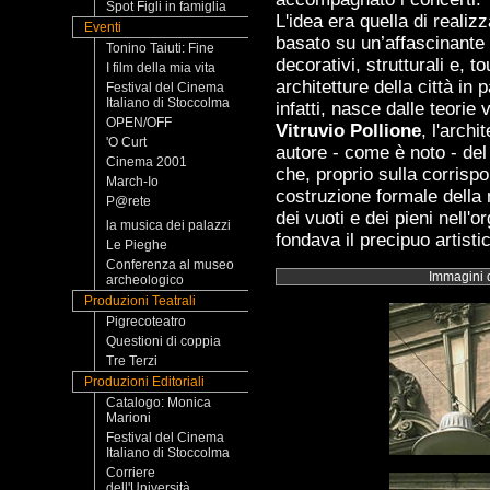
Spot Figli in famiglia
L'idea era quella di reali
Eventi
basato su un’affascinante 
Tonino Taiuti: Fine
decorativi, strutturali e, to
I film della mia vita
architetture della città in p
Festival del Cinema
Italiano di Stoccolma
infatti, nasce dalle teorie
OPEN/OFF
Vitruvio Pollione
, l'archi
'O Curt
autore - come è noto - del 
Cinema 2001
che, proprio sulla corrisp
March-Io
costruzione formale della 
P@rete
dei vuoti e dei pieni nell'
la musica dei palazzi
fondava il precipuo artisti
Le Pieghe
Conferenza al museo
Immagini 
archeologico
Produzioni Teatrali
Pigrecoteatro
Questioni di coppia
Tre Terzi
Produzioni Editoriali
Catalogo: Monica
Marioni
Festival del Cinema
Italiano di Stoccolma
Corriere
dell'Università