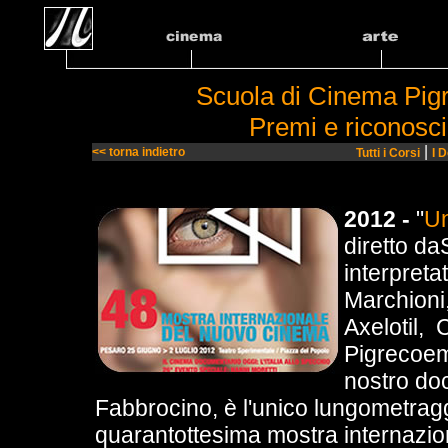
Scuola di Cinema Pi
Premi e riconosc
|
<< torna indietro
Tutti i Corsi
I 
2012 -
"
Un
diretto da
interpreta
Marchioni,
Axelotil, 
Pigrecoem
nostro do
Fabbrocino, è l'unico lungometragg
quarantottesima mostra internazio