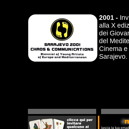
2001 -
Inv
alla X edi
dei Giovan
del Medit
Cinema e 
Sarajevo.
lascia la tua ema