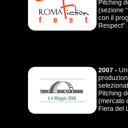
Pitching d
(sezione “
con il pro
Respect".
2007 -
Uni
produzione
selezionat
Pitching d
(mercato d
Fiera del L