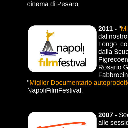
cinema di Pesaro.
2011 -
"
Mi
dal nostro
Longo, cop
dalla Scu
Pigrecoe
Rosario G
Fabbrocino
"
Miglior Documentario autoprodott
NapoliFilmFestival.
2007 -
Sec
alle sessi