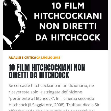
ANALISI E CRITICA
·
24 LUGLIO 2015
10 FILM HITCHCOCKIANI NON
DIRETTI DA HITCHCOCK
Se cercaste hitchcockiano in un dizionario, ne
ricavereste solo la stringata definizione
“pertinente a Hitchcock“. In Il cinema secondo
Hitchcock (Il Saggiatore, 2008), Truffaut dice a Sir