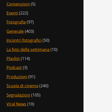
Convenzioni
(5)
Eventi
(222)
Fotografia
(97)
Generale
(403)
Incontri fotografici
(50)
La foto della settimana
(10)
Playlist
(114)
Podcast
(3)
Produzioni
(91)
Scuola di cinema
(240)
Segnalazioni
(105)
Viral News
(10)