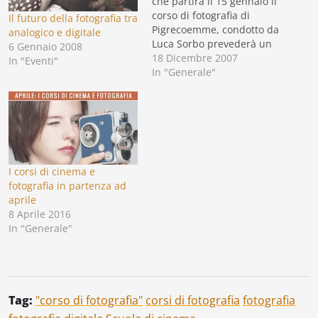
che partirà il 15 gennaio il
corso di fotografia di
Il futuro della fotografia tra
Pigrecoemme, condotto da
analogico e digitale
Luca Sorbo prevederà un
6 Gennaio 2008
nuovo modulo in otto
18 Dicembre 2007
In "Eventi"
lezioni dedicato
In "Generale"
all’elaborazione digitale:
l'ottimizzazione del colore,
della luminosità ed del
contrasto delle immagini;
come restaurare una
vecchia foto; come
utilizzare il formato RAW,
I corsi di cinema e
lavorare con…
fotografia in partenza ad
aprile
8 Aprile 2016
In "Generale"
Tag:
"corso di fotografia"
corsi di fotografia
fotografia