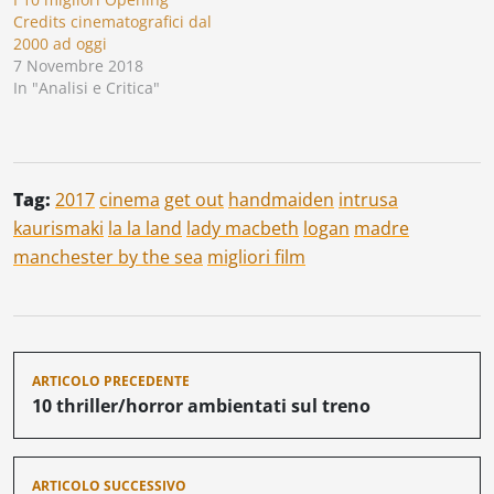
Credits cinematografici dal
2000 ad oggi
7 Novembre 2018
In "Analisi e Critica"
Tag:
2017
cinema
get out
handmaiden
intrusa
kaurismaki
la la land
lady macbeth
logan
madre
manchester by the sea
migliori film
Navigazione
ARTICOLO PRECEDENTE
articoli
10 thriller/horror ambientati sul treno
ARTICOLO SUCCESSIVO