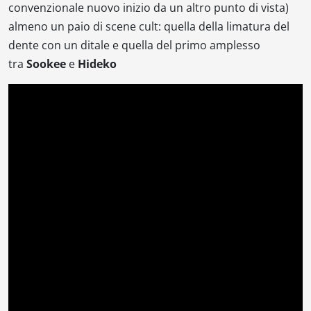
convenzionale nuovo inizio da un altro punto di vista)
almeno un paio di scene cult: quella della limatura del
dente con un ditale e quella del primo amplesso
tra
Sookee
e
Hideko