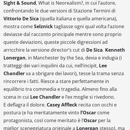
Sight & Sound
,
What is Neorealism?
, in cui l’autore,
confrontando le due versioni di
Stazione Termini
di
Vittorio De Sica
(quella italiana e quella americana),
mostra come
Selznick
tagliasse ogni qual volta l’azione
deviasse dal racconto principale mentre sono proprio
queste deviazioni, queste piccole digressioni ad
arricchire la versione director’s cut di
De Sica
.
Kenneth
Lonergan
, in
Manchester by the Sea
, devia e indugia (i
tratteggi dei vari inquilini da cui, nell’incipit,
Lee
Chandler
va a sbrigare dei lavori), tesse la trama senza
rincorrere i fatti. Riesce a stare perfettamente in
equilibrio tra commedia e tragedia. Almeno fino alla
scena in cui
Lee Chandler
e l’ex moglie si rivedono.
E deflagra il dolore.
Casey Affleck
recita con occhi e
postura (e ha meritatamente vinto
l’Oscar
come
protagonista, così come meritato è l’
Oscar
per la
miglior sceneggiatura originale a
Lonergan
stesso)
,
ma