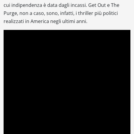
cui indipendenza è data dagli incassi.
Get Out
e
The
Purge
, non a caso, sono, infatti, i thriller più politici
realizzati in America negli ultimi anni.