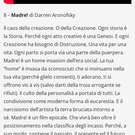
8 –
Madre!
di Darren Aronofsky
Il caos della creazione. O della Creazione. Ogni storia è
la Storia. Perché ogni atto creativo è una Genesi. E ogni
Creazione ha bisogno di Distruzione. Una vita per una
vita. Ogni parto si porta via una parte della puerpera.
Madre!
è un
home invasion
dell’era social. La tua
“home” è invasa da sconosciuti che si insinuano nella
tua vita (perché glielo consenti), ti adorano, ti si
offrono
vis à vis
(salvo darti della troia arrogante se
rifiuti). Il culto della personalità a portata di tutti. La
condivisione come moderna forma di eucarestia. E il
narcisismo dell’artista fa terra bruciata intorno a
sé.
Madre!
è un film epocale. Che vivrà ben oltre il
posizionamento nella classifica degli incassi. Perché, a
suo modo, contiene il passato, il presente ed il futuro