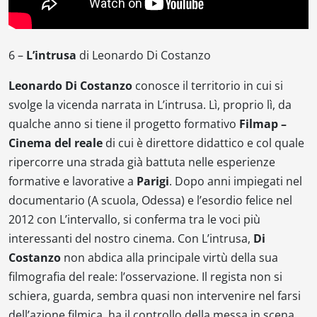
6 –
L’intrusa
di Leonardo Di Costanzo
Leonardo Di Costanzo
conosce il territorio in cui si
svolge la vicenda narrata in
L’intrusa
. Lì, proprio lì, da
qualche anno si tiene il progetto formativo
Filmap –
Cinema del reale
di cui è direttore didattico e col quale
ripercorre una strada già battuta nelle esperienze
formative e lavorative a
Parigi
. Dopo anni impiegati nel
documentario (
A scuola
,
Odessa
) e l’esordio felice nel
2012 con
L’intervallo
, si conferma tra le voci più
interessanti del nostro cinema. Con
L’intrusa
,
Di
Costanzo
non abdica alla principale virtù della sua
filmografia del reale: l’osservazione. Il regista non si
schiera, guarda, sembra quasi non intervenire nel farsi
dell’azione filmica, ha il controllo della messa in scena