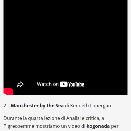
2 –
Manchester by the Sea
di Kenneth Lonergan
Durante la quarta lezione di Analisi e critica, a
Pigrecoemme mostriamo un video di
kogonada
per